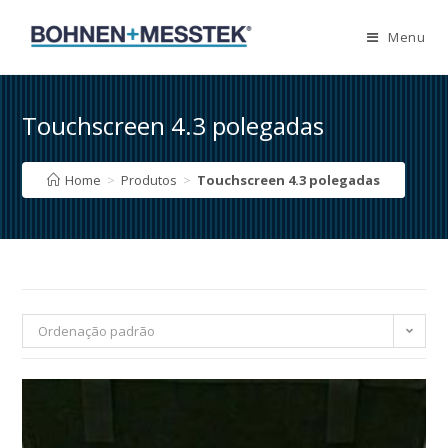
Skip
to
Menu
content
Touchscreen 4.3 polegadas
Home
>
Produtos
>
Touchscreen 4.3 polegadas
Ordenação padrão