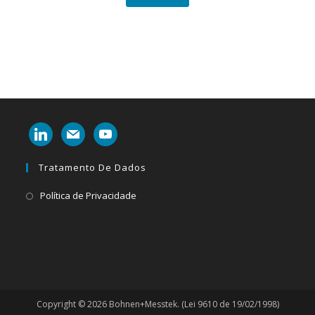
linkedin
mail
youtube
Tratamento De Dados
Abre
Política de Privacidade
em
uma
nova
aba
Copyright © 2026 Bohnen+Messtek. (Lei 9610 de 19/02/1998)