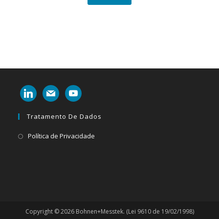
linkedin
mail
youtube
Tratamento De Dados
Abre
Política de Privacidade
em
uma
nova
aba
Copyright © 2026 Bohnen+Messtek. (Lei 9610 de 19/02/1998)