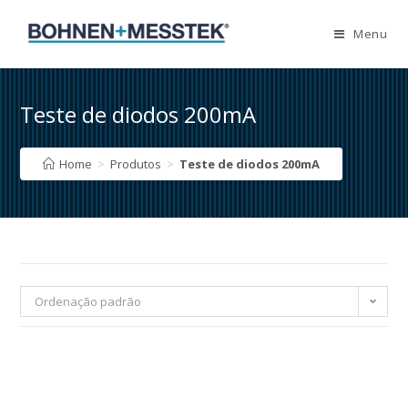
Skip
to
Menu
content
Teste de diodos 200mA
Home
>
Produtos
>
Teste de diodos 200mA
Ordenação padrão