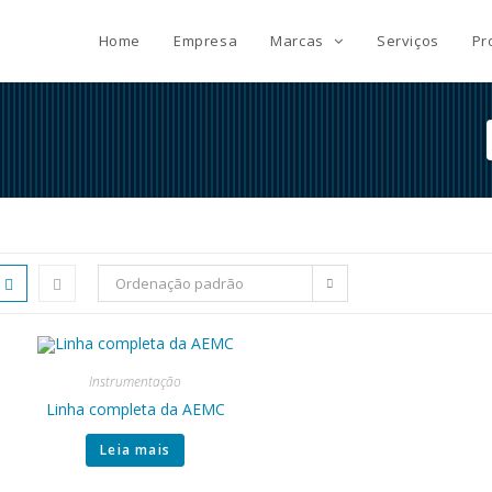
Home
Empresa
Marcas
Serviços
Pr
Ordenação padrão
Instrumentação
Linha completa da AEMC
Leia mais