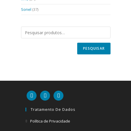
Sonel
(37)
PESQUISAR
linkedin
mail
youtube
Tratamento De Dados
Abre
Política de Privacidade
em