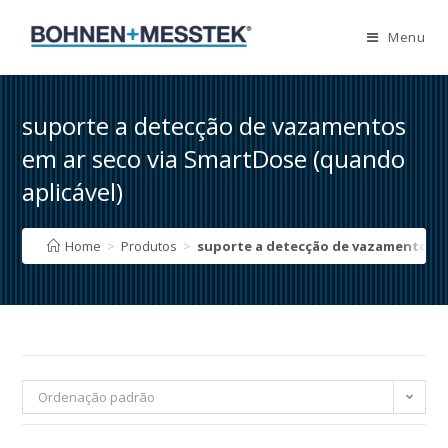
Skip
to
Menu
content
suporte a detecção de vazamentos
em ar seco via SmartDose (quando
aplicável)
Home
>
Produtos
>
suporte a detecção de vazamentos em
Ordenação padrão