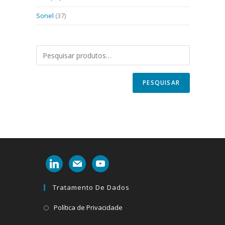
Sonel
(37)
PESQUISAR
linkedin
mail
youtube
Tratamento De Dados
Abre
Política de Privacidade
em