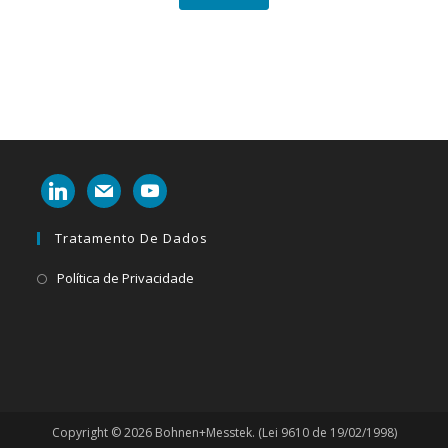
linkedin
mail
youtube
Tratamento De Dados
Abre
Política de Privacidade
em
uma
nova
aba
Copyright © 2026 Bohnen+Messtek. (Lei 9610 de 19/02/1998)