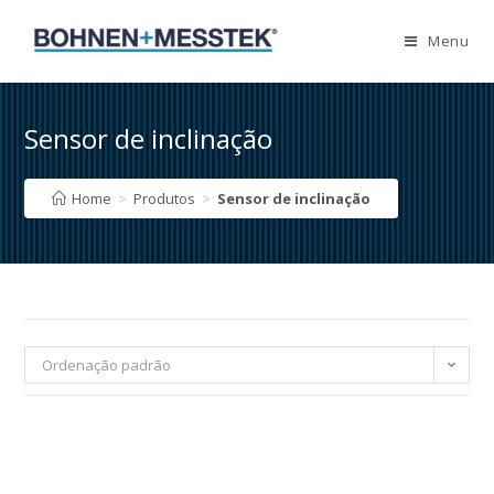
Skip
to
Menu
content
Sensor de inclinação
Home
>
Produtos
>
Sensor de inclinação
Ordenação padrão