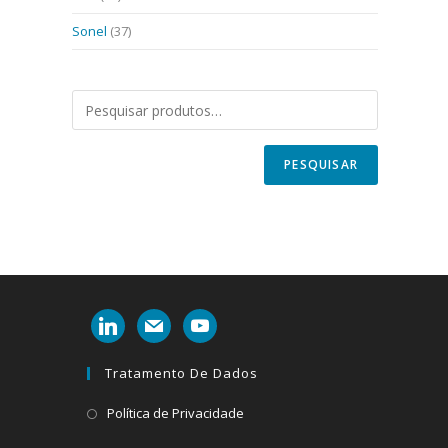
Sonel
(37)
PESQUISAR
linkedin
mail
youtube
Tratamento De Dados
Abre
Política de Privacidade
em