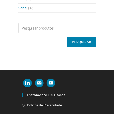
Sonel
(37)
PESQUISAR
linkedin
mail
youtube
Tratamento De Dados
Abre
Política de Privacidade
em