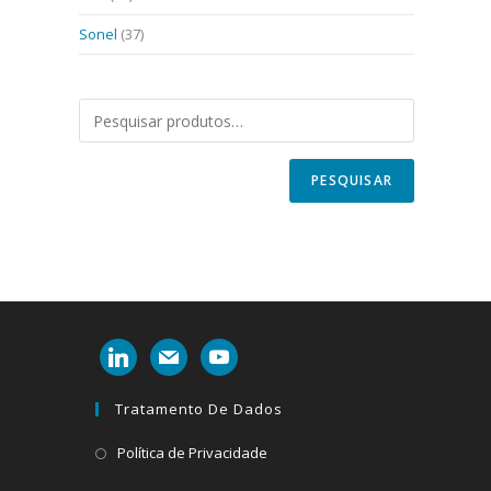
Sonel
(37)
PESQUISAR
linkedin
mail
youtube
Tratamento De Dados
Abre
Política de Privacidade
em