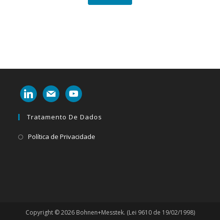
linkedin
mail
youtube
Tratamento De Dados
Abre
Política de Privacidade
em
uma
nova
aba
Copyright © 2026 Bohnen+Messtek. (Lei 9610 de 19/02/1998)