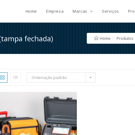
Home
Empresa
Marcas
Serviços
Pro
 (tampa fechada)
Home
>
Produtos
Ordenação padrão