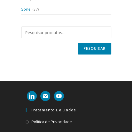
Sonel
(37)
PESQUISAR
linkedin
mail
youtube
Tratamento De Dados
Abre
Política de Privacidade
em