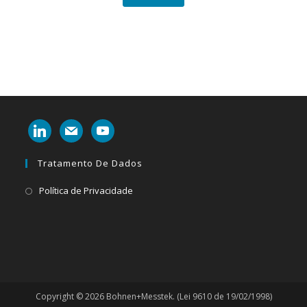
linkedin
mail
youtube
Tratamento De Dados
Abre
Política de Privacidade
em
uma
nova
aba
Copyright © 2026 Bohnen+Messtek. (Lei 9610 de 19/02/1998)