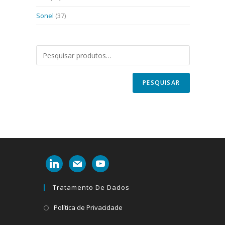
Sonel
(37)
PESQUISAR
linkedin
mail
youtube
Tratamento De Dados
Abre
Política de Privacidade
em