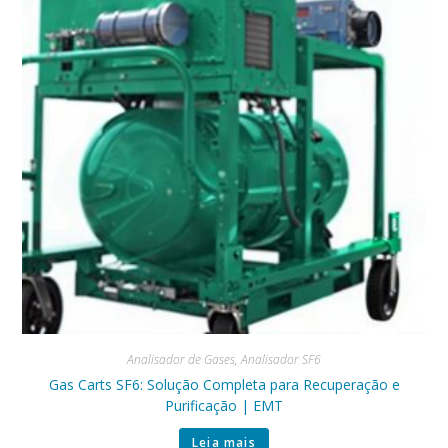
Analisador de Gases
,
Analisador SF6
Gas Carts SF6: Solução Completa para Recuperação e
Purificação | EMT
Leia mais