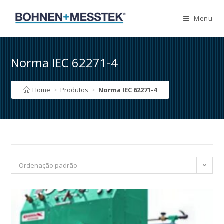
Skip
to
Menu
content
Norma IEC 62271-4
Home
>
Produtos
>
Norma IEC 62271-4
Ordenação padrão