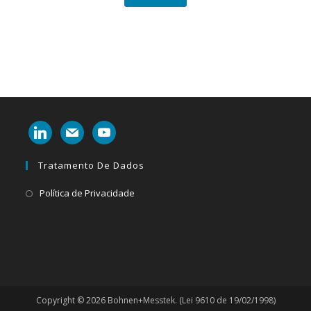
linkedin
mail
youtube
Tratamento De Dados
Abre
Política de Privacidade
em
uma
nova
aba
Copyright © 2026 Bohnen+Messtek. (Lei 9610 de 19/02/1998)