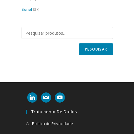
Sonel
(37)
PESQUISAR
linkedin
mail
youtube
Tratamento De Dados
Abre
Política de Privacidade
em