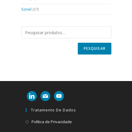
Sonel
(37)
PESQUISAR
linkedin
mail
youtube
Tratamento De Dados
Abre
Política de Privacidade
em