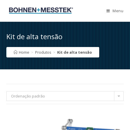
Skip
to
Menu
content
Kit de alta tensão
Home
>
Produtos
>
Kit de alta tensão
Ordenação padrão