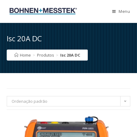
Skip
to
Menu
content
Isc 20A DC
Home
>
Produtos
>
Isc 20A DC
Ordenação padrão