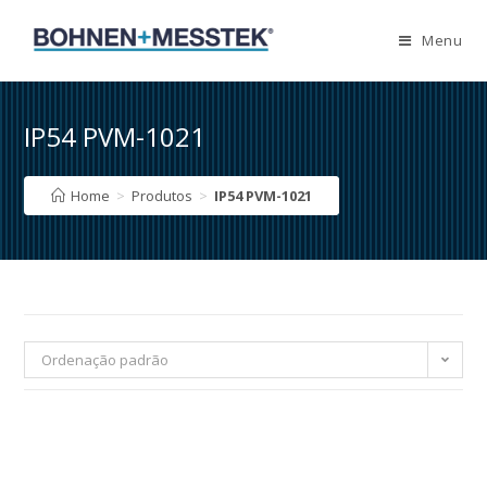
Skip
to
Menu
content
IP54 PVM-1021
Home
>
Produtos
>
IP54 PVM-1021
Ordenação padrão