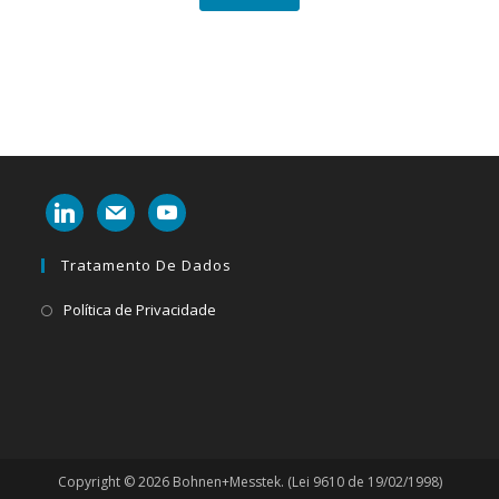
linkedin
mail
youtube
Tratamento De Dados
Abre
Política de Privacidade
em
uma
nova
aba
Copyright © 2026 Bohnen+Messtek. (Lei 9610 de 19/02/1998)