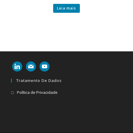
Leia mais
linkedin
mail
youtube
Tratamento De Dados
Abre
Política de Privacidade
em
uma
nova
aba