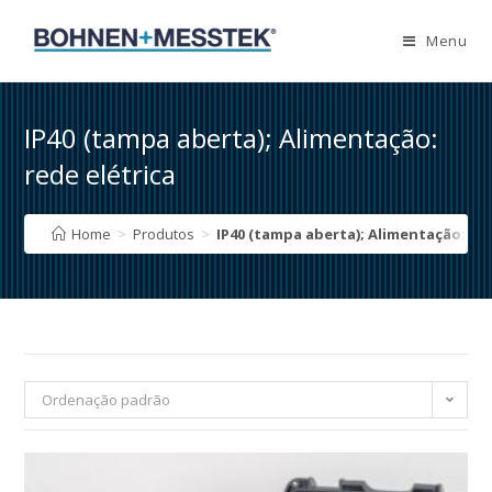
Skip
to
Menu
content
IP40 (tampa aberta); Alimentação:
rede elétrica
Home
>
Produtos
>
IP40 (tampa aberta); Alimentação: red
Ordenação padrão