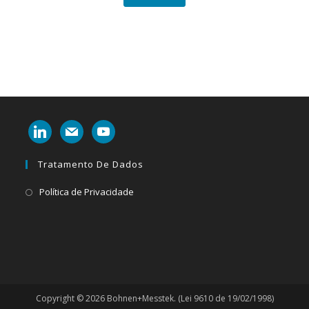
linkedin
mail
youtube
Tratamento De Dados
Abre
Política de Privacidade
em
uma
nova
aba
Copyright © 2026 Bohnen+Messtek. (Lei 9610 de 19/02/1998)