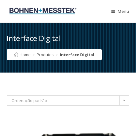
Skip
to
Menu
content
Interface Digital
Home
>
Produtos
>
Interface Digital
Ordenação padrão