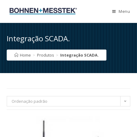
Skip
to
Menu
content
Integração SCADA.
Home
>
Produtos
>
Integração SCADA.
Ordenação padrão