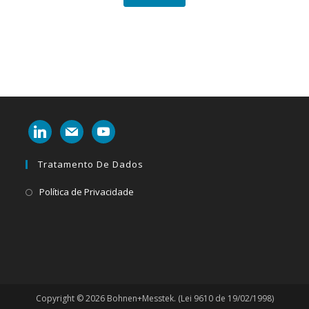
linkedin
mail
youtube
Tratamento De Dados
Abre
Política de Privacidade
em
uma
nova
aba
Copyright © 2026 Bohnen+Messtek. (Lei 9610 de 19/02/1998)