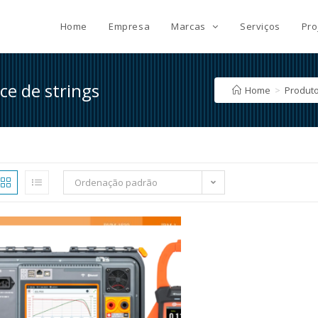
Home
Empresa
Marcas
Serviços
Pro
ce de strings
Home
>
Produt
Ordenação padrão