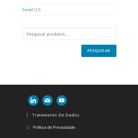
Sonel
(37)
PESQUISAR
linkedin
mail
youtube
Tratamento De Dados
Abre
Política de Privacidade
em