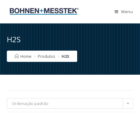
Skip
to
Menu
content
H2S
Home
>
Produtos
>
H2S
Ordenação padrão