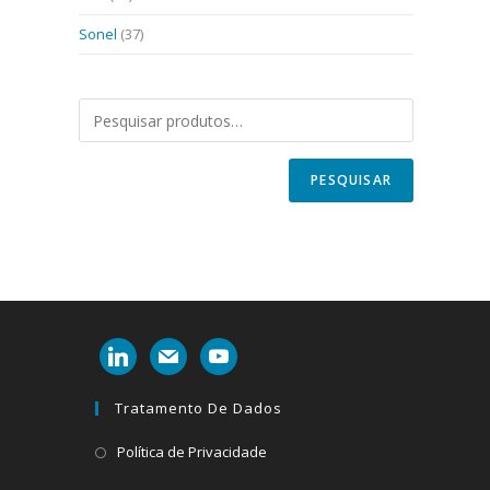
Sonel
(37)
PESQUISAR
linkedin
mail
youtube
Tratamento De Dados
Abre
Política de Privacidade
em