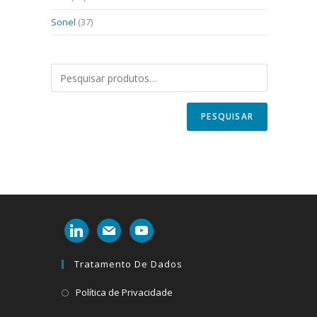
Sonel
(37)
PESQUISAR
linkedin
mail
youtube
Tratamento De Dados
Abre
Política de Privacidade
em