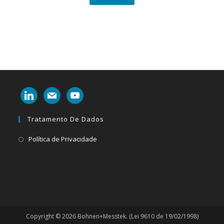
linkedin
mail
youtube
Tratamento De Dados
Abre
Política de Privacidade
em
uma
nova
aba
Copyright © 2026 Bohnen+Messtek. (Lei 9610 de 19/02/1998)