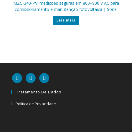
MZC-340-PV: medições seguras em 800–900 V AC para
comissionamento e manutenção fotovoltaica | Sonel
Leia mais
linkedin
mail
youtube
Tratamento De Dados
Abre
Política de Privacidade
em
uma
nova