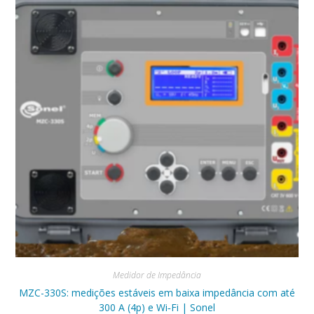
Medidor de Impedância
MZC-330S: medições estáveis em baixa impedância com até
300 A (4p) e Wi‑Fi | Sonel