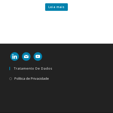
Leia mais
linkedin
mail
youtube
Tratamento De Dados
Abre
Política de Privacidade
em
uma
nova
aba