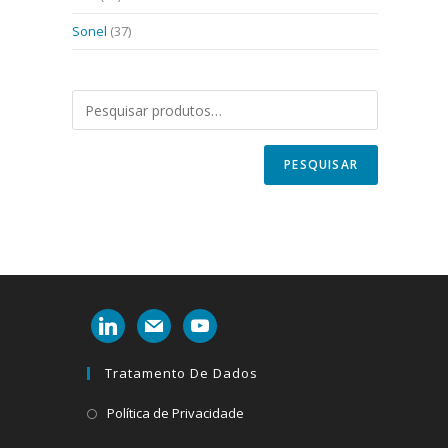
Sonel
(37)
PESQUISAR
linkedin
mail
youtube
Tratamento De Dados
Abre
Política de Privacidade
em