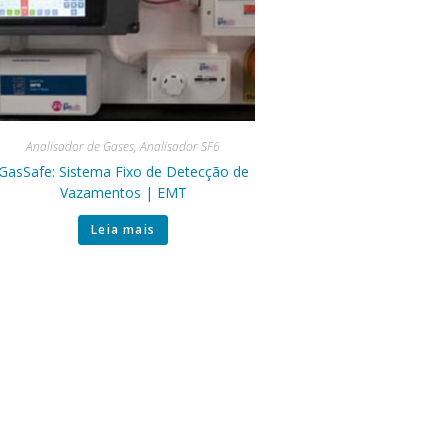
Analisador de Gases
,
Analisador SF6
GasSafe: Sistema Fixo de Detecção de
Vazamentos | EMT
Leia mais