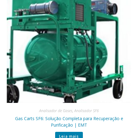
Analisador de Gases
,
Analisador SF6
Gas Carts SF6: Solução Completa para Recuperação e
Purificação | EMT
Leia mais