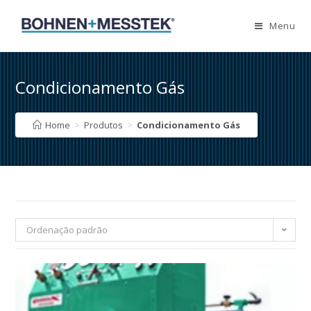
Skip
to
Menu
content
Condicionamento Gás
Home
>
Produtos
>
Condicionamento Gás
Ordenação padrão