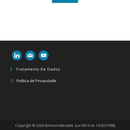
linkedin
mail
youtube
Tratamento De Dados
Abre
Política de Privacidade
em
uma
nova
aba
Copyright © 2026 Bohnen+Messtek. (Lei 9610 de 19/02/1998)