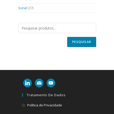
Sonel
(37)
PESQUISAR
linkedin
mail
youtube
Tratamento De Dados
Abre
Política de Privacidade
em