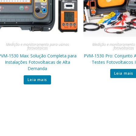
Medição e monitoramento para usinas
Medição e monitoramento 
fotovoltaicas
fotovoltaicas
PVM-1530 Max: Solução Completa para
PVM-1530 Pro: Conjunto 
Instalações Fotovoltaicas de Alta
Testes Fotovoltaicos 
Demanda
Leia mais
Leia mais