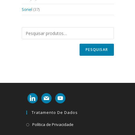
Sonel
(37)
PESQUISAR
linkedin
mail
youtube
Tratamento De Dados
Abre
Política de Privacidade
em