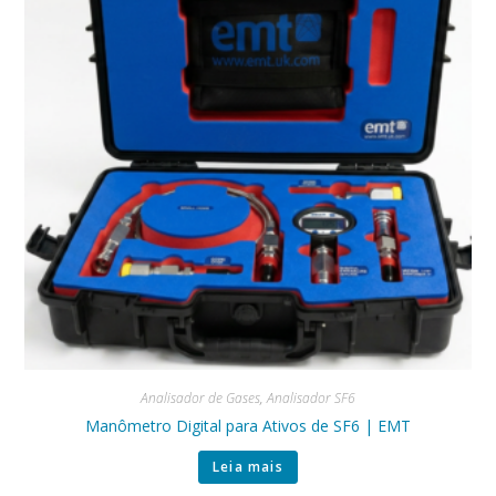
Analisador de Gases
,
Analisador SF6
Manômetro Digital para Ativos de SF6 | EMT
Leia mais