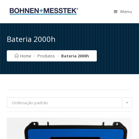
Skip
to
Menu
content
Bateria 2000h
Home
>
Produtos
>
Bateria 2000h
Ordenação padrão