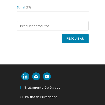
Sonel
(37)
PESQUISAR
linkedin
mail
youtube
Tratamento De Dados
Abre
Política de Privacidade
em