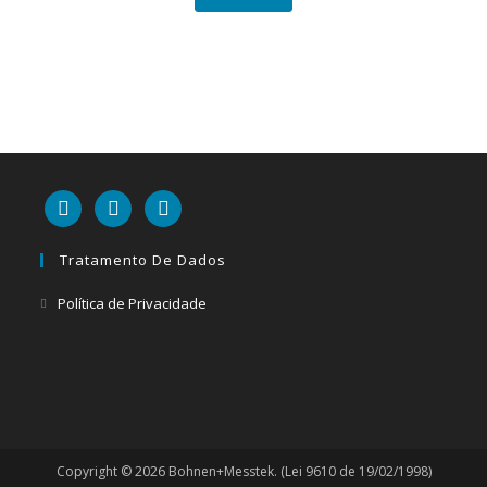
linkedin
mail
youtube
Tratamento De Dados
Abre
Política de Privacidade
em
uma
nova
aba
Copyright © 2026 Bohnen+Messtek. (Lei 9610 de 19/02/1998)