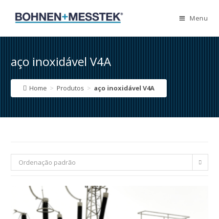
Skip
to
Menu
content
aço inoxidável V4A
Home
>
Produtos
>
aço inoxidável V4A
Ordenação padrão