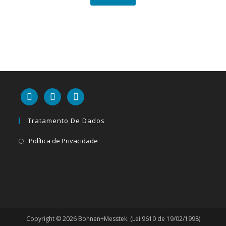
linkedin
mail
youtube
Tratamento De Dados
Abre
Política de Privacidade
em
uma
nova
aba
Copyright © 2026 Bohnen+Messtek. (Lei 9610 de 19/02/1998)