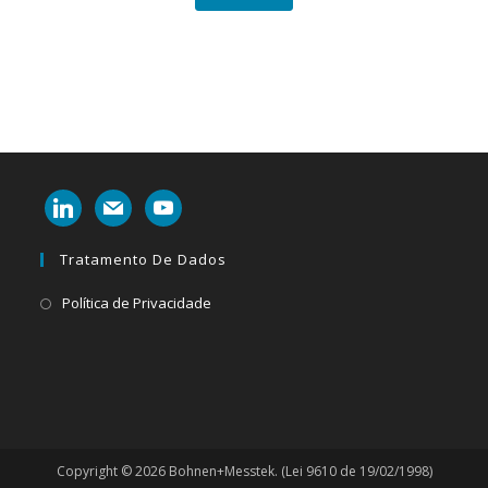
linkedin
mail
youtube
Tratamento De Dados
Abre
Política de Privacidade
em
uma
nova
aba
Copyright © 2026 Bohnen+Messtek. (Lei 9610 de 19/02/1998)