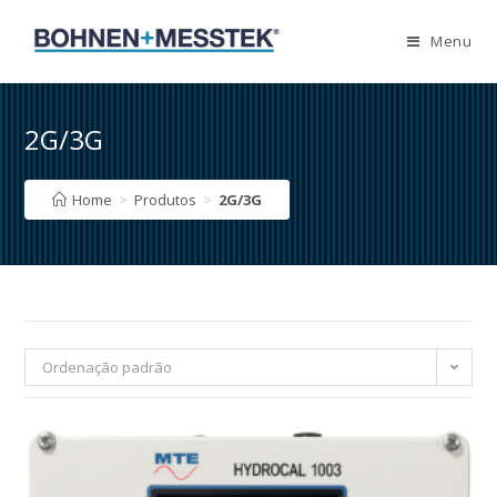
Skip
to
Menu
content
2G/3G
Home
>
Produtos
>
2G/3G
Ordenação padrão