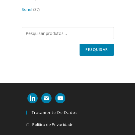
Sonel
(37)
PESQUISAR
linkedin
mail
youtube
Tratamento De Dados
Abre
Política de Privacidade
em