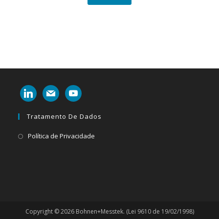
linkedin
mail
youtube
Tratamento De Dados
Abre
Política de Privacidade
em
uma
nova
aba
Copyright © 2026 Bohnen+Messtek. (Lei 9610 de 19/02/1998)