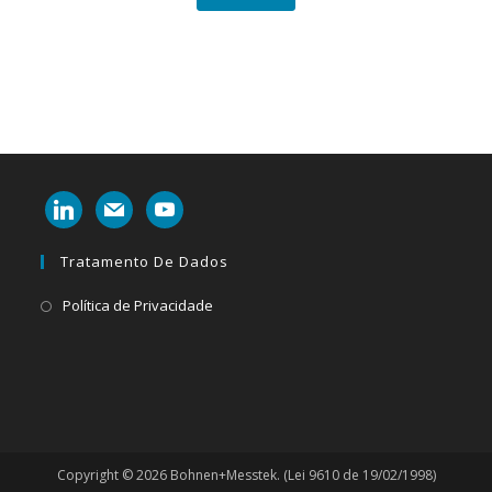
linkedin
mail
youtube
Tratamento De Dados
Abre
Política de Privacidade
em
uma
nova
aba
Copyright © 2026 Bohnen+Messtek. (Lei 9610 de 19/02/1998)