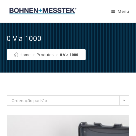
Skip
to
Menu
content
0 V a 1000
Home
>
Produtos
>
0 V a 1000
Ordenação padrão