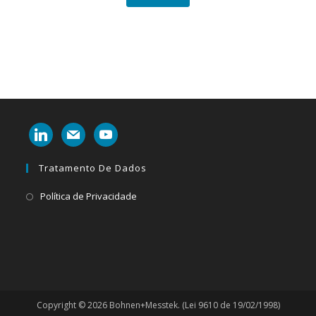
linkedin
mail
youtube
Tratamento De Dados
Abre
Política de Privacidade
em
uma
nova
aba
Copyright © 2026 Bohnen+Messtek. (Lei 9610 de 19/02/1998)