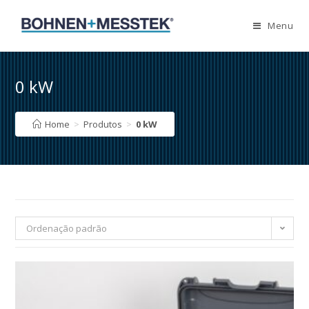
Skip
to
Menu
content
0 kW
Home
>
Produtos
>
0 kW
Ordenação padrão