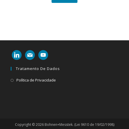
linkedin
mail
youtube
Tratamento De Dados
Abre
Política de Privacidade
em
uma
nova
aba
Copyright © 2026 Bohnen+Messtek. (Lei 9610 de 19/02/1998)