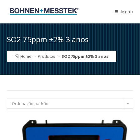
Skip
to
Menu
content
SO2 75ppm ±2% 3 anos
Home
>
Produtos
>
SO2 75ppm ±2% 3 anos
Ordenação padrão