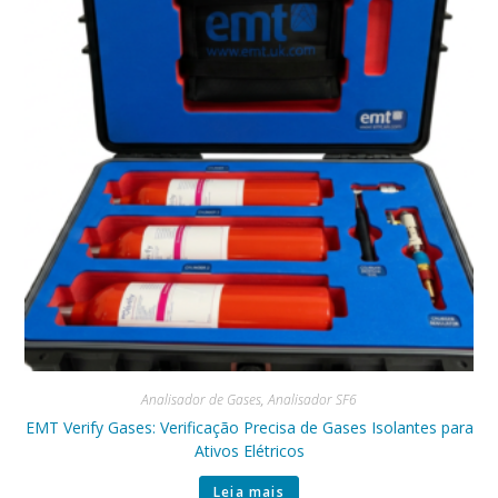
Analisador de Gases
,
Analisador SF6
EMT Verify Gases: Verificação Precisa de Gases Isolantes para
Ativos Elétricos
Leia mais