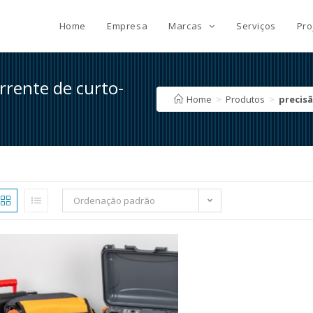
Home
Empresa
Marcas
Serviços
Pro
orrente de curto-
Home
>
Produtos
>
precisã
Ordenação padrão