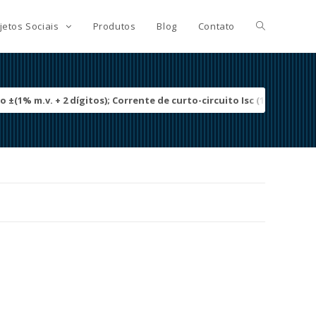
jetos Sociais
Produtos
Blog
Contato
o ±(1% m.v. + 2 dígitos); Corrente de curto-circuito Isc (1000 V DC): 0