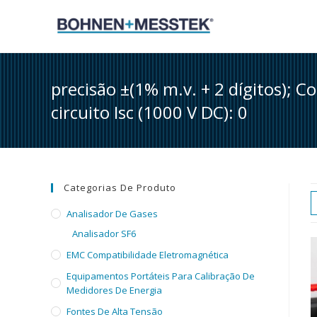
Skip
to
content
precisão ±(1% m.v. + 2 dígitos); C
circuito Isc (1000 V DC): 0
Categorias De Produto
Analisador De Gases
Analisador SF6
EMC Compatibilidade Eletromagnética
Equipamentos Portáteis Para Calibração De
Medidores De Energia
Fontes De Alta Tensão