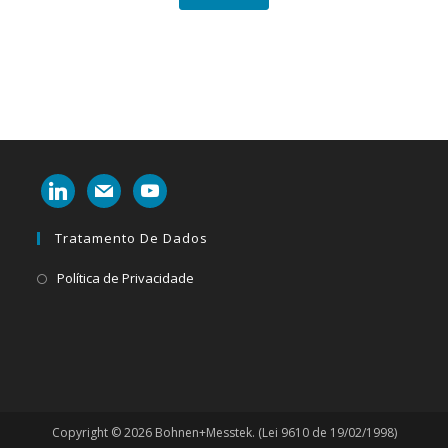
linkedin
mail
youtube
Tratamento De Dados
Abre
Política de Privacidade
em
uma
nova
aba
Copyright © 2026 Bohnen+Messtek. (Lei 9610 de 19/02/1998)