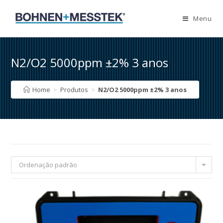
Skip
to
Menu
content
N2/O2 5000ppm ±2% 3 anos
Home
>
Produtos
>
N2/O2 5000ppm ±2% 3 anos
Ordenação padrão