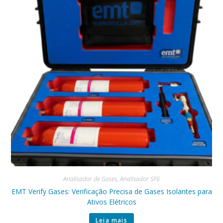
Analisador de Gases
,
Analisador SF6
EMT Verify Gases: Verificação Precisa de Gases Isolantes para
Ativos Elétricos
Leia mais