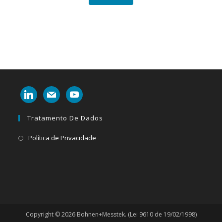
linkedin
mail
youtube
Tratamento De Dados
Abre
Política de Privacidade
em
uma
nova
aba
Copyright © 2026 Bohnen+Messtek. (Lei 9610 de 19/02/1998)