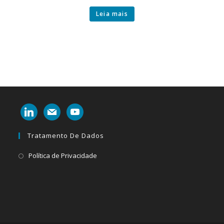
Leia mais
linkedin
mail
youtube
Tratamento De Dados
Abre
Política de Privacidade
em
uma
nova
aba