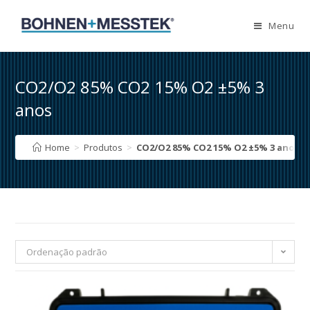
Skip
to
Menu
content
CO2/O2 85% CO2 15% O2 ±5% 3
anos
Home
>
Produtos
>
CO2/O2 85% CO2 15% O2 ±5% 3 anos
Ordenação padrão