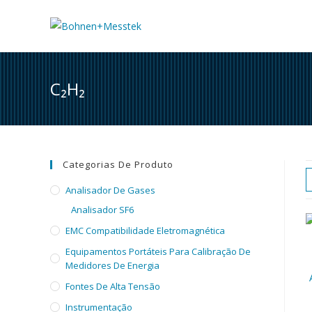
Skip
to
content
C₂H₂
Categorias De Produto
Analisador De Gases
Analisador SF6
EMC Compatibilidade Eletromagnética
Equipamentos Portáteis Para Calibração De
Medidores De Energia
Fontes De Alta Tensão
Instrumentação