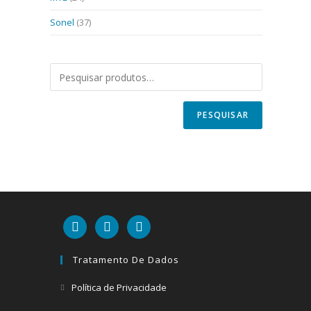
Sonel
(37)
PESQUISAR
linkedin
mail
youtube
Tratamento De Dados
Abre
Política de Privacidade
em