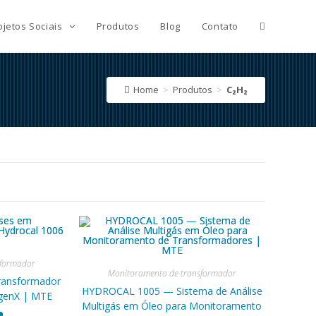
ojetos Sociais
Produtos
Blog
Contato
Home
>
Produtos
>
C₂H₂
sformador
Monitoramento de transformador
transformador
HYDROCAL 1005 — Sistema de Análise
 genX | MTE
Multigás em Óleo para Monitoramento