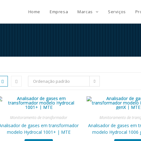
Home
Empresa
Marcas
Serviços
Pr
Ordenação padrão
Monitoramento de transformador
Monitoramento de tran
Analisador de gases em transformador
Analisador de gases em 
modelo Hydrocal 1001+ | MTE
modelo Hydrocal 1006