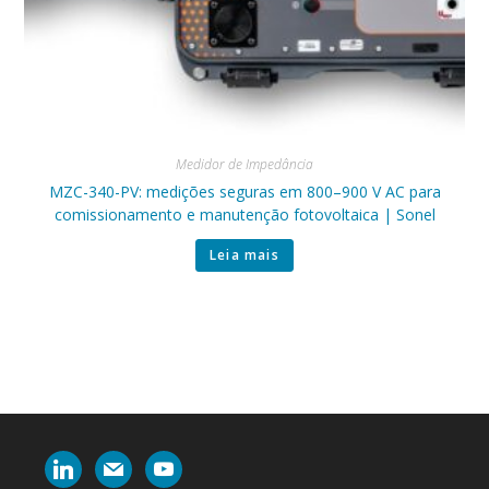
Medidor de Impedância
MZC-340-PV: medições seguras em 800–900 V AC para
comissionamento e manutenção fotovoltaica | Sonel
Leia mais
linkedin
mail
youtube